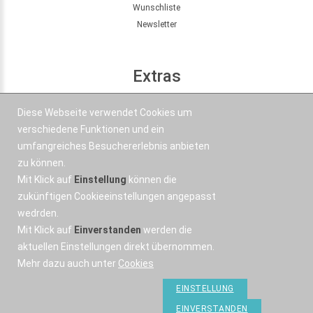
Wunschliste
Newsletter
Extras
Seitenübersicht
Diese Webseite verwendet Cookies um
Partner
verschiedene Funktionen und ein
Angebote
umfangreiches Besuchererlebnis anbieten
zu können.
Mit Klick auf
Einstellung
können die
Kontakt
zukünftigen Cookieeinstellungen angepasst
wedrden.
+43 664 577 1 888
Mit Klick auf
Einverstanden
werden die
Email
aktuellen Einstellungen direkt übernommen.
Mehr dazu auch unter
Cookies
EINSTELLUNG
EINVERSTANDEN
OSWorX © 2026