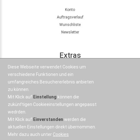
Konto
Auftragsverlauf
Wunschliste
Newsletter
Extras
Diese Webseite verwendet Cookies um
Seitenübersicht
verschiedene Funktionen und ein
Partner
umfangreiches Besuchererlebnis anbieten
Angebote
zu können.
Mit Klick auf
Einstellung
können die
Kontakt
zukünftigen Cookieeinstellungen angepasst
wedrden.
+43 664 577 1 888
Mit Klick auf
Einverstanden
werden die
Email
aktuellen Einstellungen direkt übernommen.
Mehr dazu auch unter
Cookies