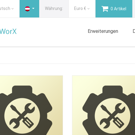
utsch
Währung:
Euro
€
0 Artikel
Erweiterungen
D