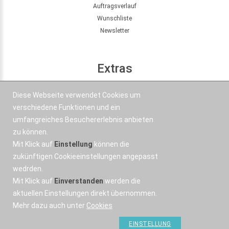
Auftragsverlauf
Wunschliste
Newsletter
Extras
Seitenübersicht
Diese Webseite verwendet Cookies um
Partner
verschiedene Funktionen und ein
Angebote
umfangreiches Besuchererlebnis anbieten
zu können.
Mit Klick auf
Einstellung
können die
Kontakt
zukünftigen Cookieeinstellungen angepasst
wedrden.
+43 664 577 1 888
Mit Klick auf
Einverstanden
werden die
Email
aktuellen Einstellungen direkt übernommen.
Mehr dazu auch unter
Cookies
EINSTELLUNG