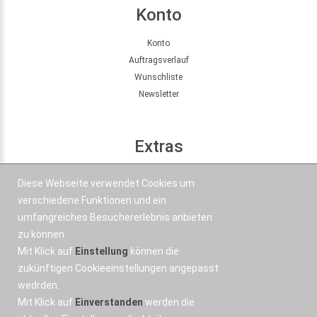
Konto
Konto
Auftragsverlauf
Wunschliste
Newsletter
Extras
Seitenübersicht
Diese Webseite verwendet Cookies um
Partner
verschiedene Funktionen und ein
Angebote
umfangreiches Besuchererlebnis anbieten
zu können.
Mit Klick auf
Einstellung
können die
Kontakt
zukünftigen Cookieeinstellungen angepasst
wedrden.
+43 664 577 1 888
Mit Klick auf
Einverstanden
werden die
Email