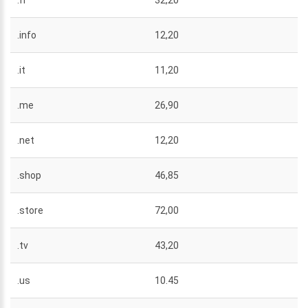
.fr
32,20
.info
12,20
.it
11,20
.me
26,90
.net
12,20
.shop
46,85
.store
72,00
.tv
43,20
.us
10.45