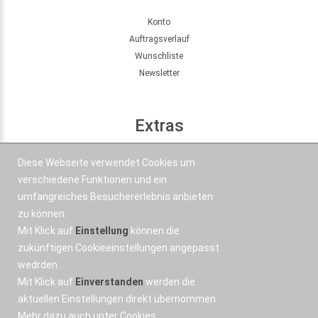
Konto
Auftragsverlauf
Wunschliste
Newsletter
Extras
Seitenübersicht
Diese Webseite verwendet Cookies um
Partner
verschiedene Funktionen und ein
Angebote
umfangreiches Besuchererlebnis anbieten
zu können.
Mit Klick auf
Einstellung
können die
Kontakt
zukünftigen Cookieeinstellungen angepasst
wedrden.
+43 664 577 1 888
Mit Klick auf
Einverstanden
werden die
Email
aktuellen Einstellungen direkt übernommen.
Mehr dazu auch unter
Cookies