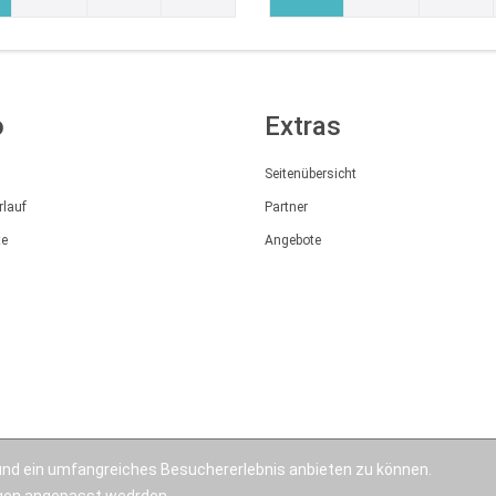
o
Extras
Seitenübersicht
rlauf
Partner
te
Angebote
nd ein umfangreiches Besuchererlebnis anbieten zu können.