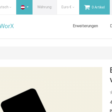
utsch
Währung:
Euro
€
0 Artikel
Erweiterungen
D
4
P