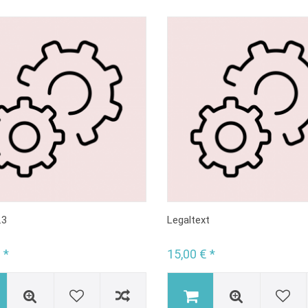
.3
Legaltext
 *
15,00 € *