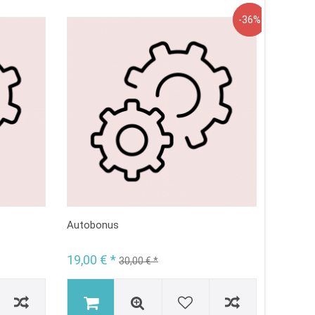
Angebot
-36%
Autobonus
Sofortü
19,00 € *
20,00 
30,00 € *