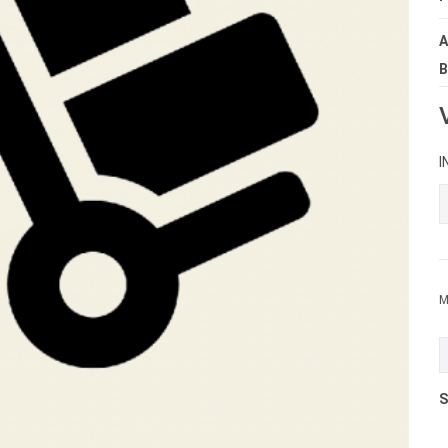
A
B
I
M
S