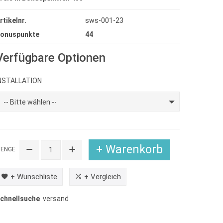
rtikelnr.
sws-001-23
onuspunkte
44
Verfügbare Optionen
NSTALLATION
-- Bitte wählen --
+ Warenkorb
ENGE
+ Wunschliste
+ Vergleich
chnellsuche
versand