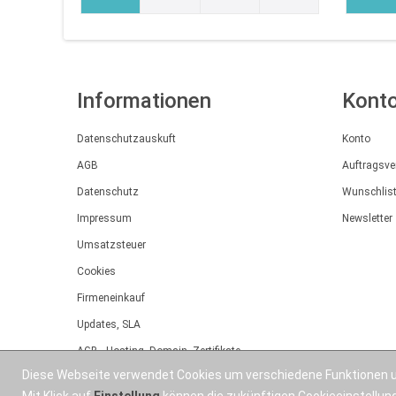
Informationen
Kont
Datenschutzauskuft
Konto
AGB
Auftragsve
Datenschutz
Wunschlis
Impressum
Newsletter
Umsatzsteuer
Cookies
Firmeneinkauf
Updates, SLA
AGB - Hosting, Domain, Zertifikate
Diese Webseite verwendet Cookies um verschiedene Funktionen u
Bonuspunkte