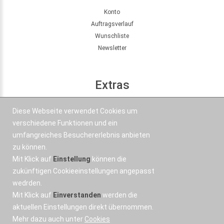
Konto
Auftragsverlauf
Wunschliste
Newsletter
Extras
Seitenübersicht
Diese Webseite verwendet Cookies um
Partner
verschiedene Funktionen und ein
Angebote
umfangreiches Besuchererlebnis anbieten
zu können.
Mit Klick auf
Einstellung
können die
Kontakt
zukünftigen Cookieeinstellungen angepasst
wedrden.
+43 664 577 1 888
Mit Klick auf
Einverstanden
werden die
Email
aktuellen Einstellungen direkt übernommen.
Mehr dazu auch unter
Cookies