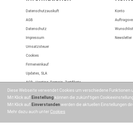
Datenschutzauskuft
Konto
AGB
Auftragsve
Datenschutz
Wunschlis
Impressum
Newsletter
Umsatzsteuer
Cookies
Firmeneinkauf
Updates, SLA
AGB - Hosting, Domain, Zertifikate
Diese Webseite verwendet Cookies um verschiedene Funktionen u
Bonuspunkte
Mit Klick auf
Einstellung
können die zukünftigen Cookieeinstellu
Angebot
Mit Klick auf
Einverstanden
werden die aktuellen Einstellungen d
Installationsservice
Mehr dazu auch unter
Cookies
OSWorX © 2026