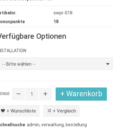
rtikelnr.
swpr-018
onuspunkte
18
Verfügbare Optionen
NSTALLATION
-- Bitte wählen --
+ Warenkorb
ENGE
+ Wunschliste
+ Vergleich
chnellsuche
admin
,
verwaltung
,
bestellung