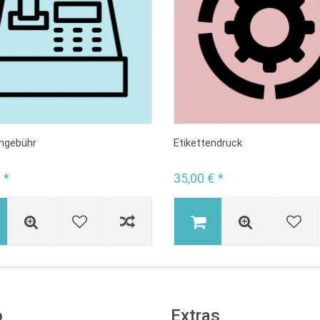
engebühr
Etikettendruck
 *
35,00 € *
o
Extras