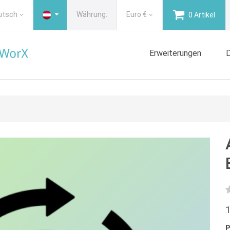
utsch
Währung:
Euro
€
0 Artikel
Erweiterungen
D
1
P