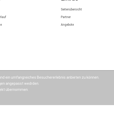
Seitenübersicht
rlauf
Partner
te
Angebote
nd ein umfangreiches Besuchererlebnis anbieten zu können.
ngen angepasst wedrden.
irekt übernommen.