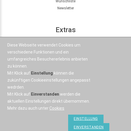
Wunschliste
Newsletter
Extras
Seitenübersicht
Diese Webseite verwendet Cookies um
Partner
verschiedene Funktionen und ein
Angebote
umfangreiches Besuchererlebnis anbieten
zu können.
Mit Klick auf
Einstellung
können die
Kontakt
zukünftigen Cookieeinstellungen angepasst
wedrden.
+43 664 577 1 888
Mit Klick auf
Einverstanden
werden die
Email
aktuellen Einstellungen direkt übernommen.
Mehr dazu auch unter
Cookies
EINSTELLUNG
EINVERSTANDEN
OSWorX © 2026