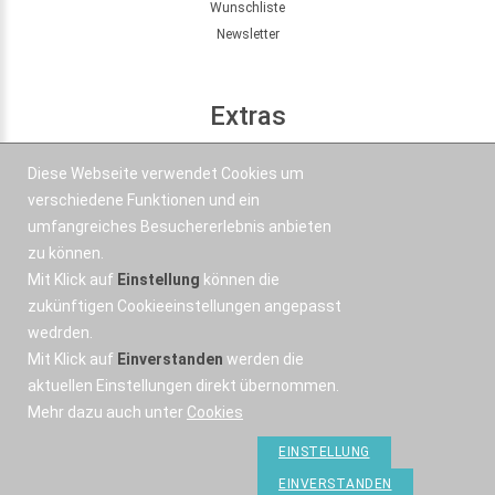
Wunschliste
Newsletter
Extras
Seitenübersicht
Diese Webseite verwendet Cookies um
Partner
verschiedene Funktionen und ein
Angebote
umfangreiches Besuchererlebnis anbieten
zu können.
Mit Klick auf
Einstellung
können die
Kontakt
zukünftigen Cookieeinstellungen angepasst
wedrden.
+43 664 577 1 888
Mit Klick auf
Einverstanden
werden die
Email
aktuellen Einstellungen direkt übernommen.
Mehr dazu auch unter
Cookies
EINSTELLUNG
EINVERSTANDEN
OSWorX © 2026