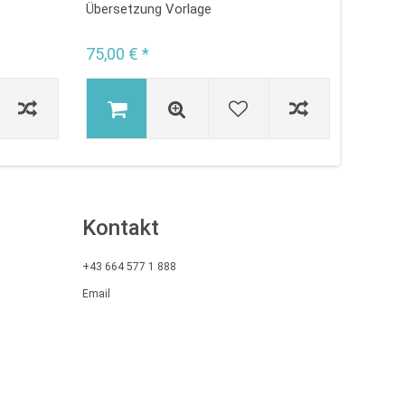
Übersetzung Vorlage
Autobo
75,00 € *
22,00 
Kontakt
+43 664 577 1 888
Email