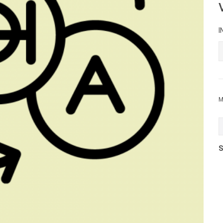
I
M
S