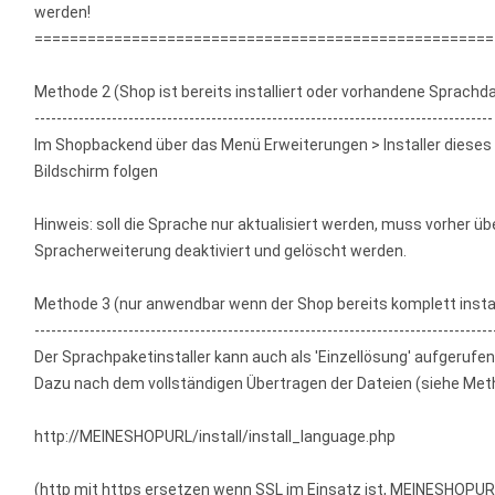
werden!
====================================================
Methode 2 (Shop ist bereits installiert oder vorhandene Sprachda
-----------------------------------------------------------------------------------
Im Shopbackend über das Menü Erweiterungen > Installer dies
Bildschirm folgen
Hinweis: soll die Sprache nur aktualisiert werden, muss vorher
Spracherweiterung deaktiviert und gelöscht werden.
Methode 3 (nur anwendbar wenn der Shop bereits komplett installi
-----------------------------------------------------------------------------------
Der Sprachpaketinstaller kann auch als 'Einzellösung' aufgerufe
Dazu nach dem vollständigen Übertragen der Dateien (siehe Met
http://MEINESHOPURL/install/install_language.php
(http mit https ersetzen wenn SSL im Einsatz ist, MEINESHOPUR