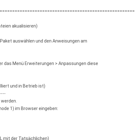
======================================================
teien akualisieren)
es Paket auswählen und den Anweisungen am
 über das Menü Erweiterungen > Anpassungen diese
ert und in Betrieb ist)
----
n werden.
hode 1) im Browser eingeben:
L mit der Tatsächlichen)