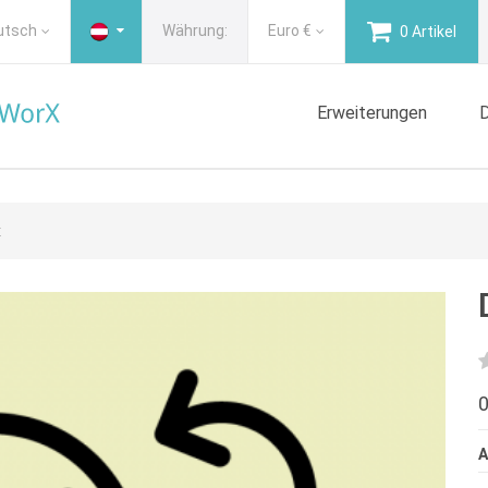
utsch
Währung:
Euro
€
0 Artikel
Erweiterungen
D
x
0
A