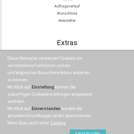
Auftragsverlauf
Wunschliste
Newsletter
Extras
Seitenübersicht
Diese Webseite verwendet Cookies um
Partner
verschiedene Funktionen und ein
Angebote
umfangreiches Besuchererlebnis anbieten
zu können.
Mit Klick auf
Einstellung
können die
Kontakt
zukünftigen Cookieeinstellungen angepasst
wedrden.
+43 664 577 1 888
Mit Klick auf
Einverstanden
werden die
Email
aktuellen Einstellungen direkt übernommen.
Mehr dazu auch unter
Cookies
EINSTELLUNG