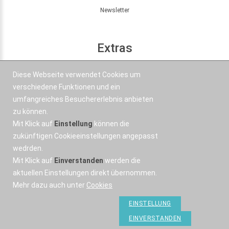
Newsletter
Extras
Seitenübersicht
Diese Webseite verwendet Cookies um
Partner
verschiedene Funktionen und ein
Angebote
umfangreiches Besuchererlebnis anbieten
zu können.
Mit Klick auf
Einstellung
können die
Kontakt
zukünftigen Cookieeinstellungen angepasst
wedrden.
+43 664 577 1 888
Mit Klick auf
Einverstanden
werden die
Email
aktuellen Einstellungen direkt übernommen.
Mehr dazu auch unter
Cookies
EINSTELLUNG
EINVERSTANDEN
OSWorX © 2026