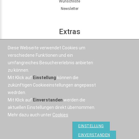
Wunschliste
Newsletter
Extras
Seitenübersicht
Diese Webseite verwendet Cookies um
Partner
verschiedene Funktionen und ein
Angebote
umfangreiches Besuchererlebnis anbieten
zu können.
Mit Klick auf
Einstellung
können die
Kontakt
zukünftigen Cookieeinstellungen angepasst
wedrden.
+43 664 577 1 888
Mit Klick auf
Einverstanden
werden die
Email
aktuellen Einstellungen direkt übernommen.
Mehr dazu auch unter
Cookies
EINSTELLUNG
EINVERSTANDEN
OSWorX © 2026