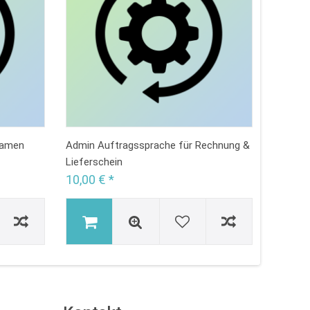
namen
Admin Auftragssprache für Rechnung &
Admin E
Lieferschein
10,00 € *
10,00 