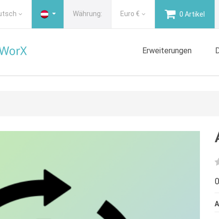
utsch
Währung:
Euro
€
0 Artikel
Erweiterungen
D
0
A