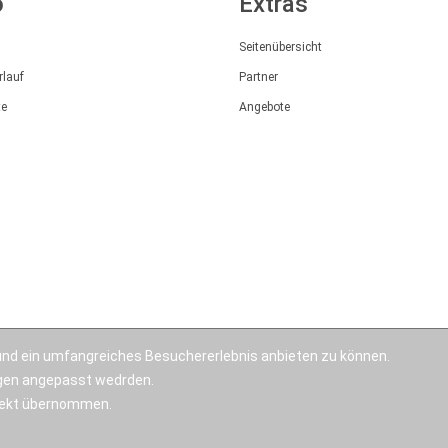
o
Extras
Seitenübersicht
rlauf
Partner
te
Angebote
nd ein umfangreiches Besuchererlebnis anbieten zu können.
ngen angepasst wedrden.
irekt übernommen.