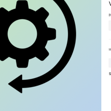
I
M
S