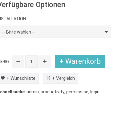
Verfügbare Optionen
NSTALLATION
-- Bitte wählen --
+ Warenkorb
ENGE
+ Wunschliste
+ Vergleich
chnellsuche
admin
,
productivity
,
permission
,
login