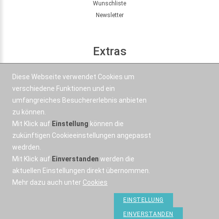
Wunschliste
Newsletter
Extras
Seitenübersicht
Diese Webseite verwendet Cookies um
Partner
verschiedene Funktionen und ein
Angebote
umfangreiches Besuchererlebnis anbieten
zu können.
Mit Klick auf
Einstellung
können die
Kontakt
zukünftigen Cookieeinstellungen angepasst
wedrden.
+43 664 577 1 888
Mit Klick auf
Einverstanden
werden die
Email
aktuellen Einstellungen direkt übernommen.
Mehr dazu auch unter
Cookies
EINSTELLUNG
EINVERSTANDEN
OSWorX © 2026