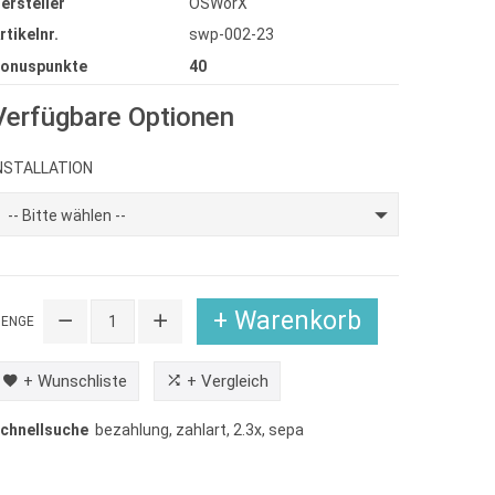
ersteller
OSWorX
rtikelnr.
swp-002-23
onuspunkte
40
Verfügbare Optionen
NSTALLATION
-- Bitte wählen --
+ Warenkorb
ENGE
+ Wunschliste
+ Vergleich
chnellsuche
bezahlung
,
zahlart
,
2.3x
,
sepa