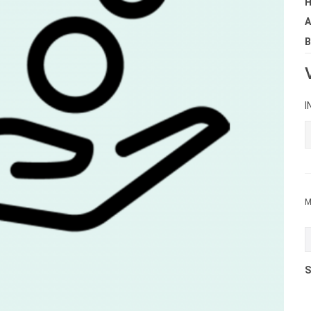
H
A
B
I
M
S