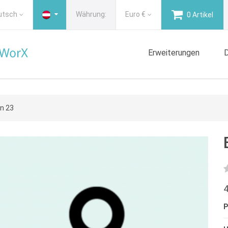
utsch
Währung:
Euro
€
0 Artikel
Erweiterungen
D
en 23
4
P