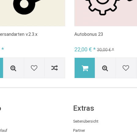
ersandarten v.2.3.x
Autobonus 23
 *
22,00 € *
30,00 € *
o
Extras
Seitenübersicht
rlauf
Partner