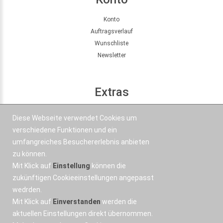
Konto
Auftragsverlauf
Wunschliste
Newsletter
Extras
Seitenübersicht
Diese Webseite verwendet Cookies um
Partner
verschiedene Funktionen und ein
Angebote
umfangreiches Besuchererlebnis anbieten
zu können.
Mit Klick auf
Einstellung
können die
Kontakt
zukünftigen Cookieeinstellungen angepasst
wedrden.
+43 664 577 1 888
Mit Klick auf
Einverstanden
werden die
Email
aktuellen Einstellungen direkt übernommen.