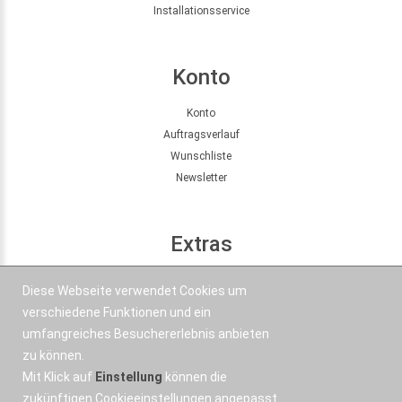
Installationsservice
Konto
Konto
Auftragsverlauf
Wunschliste
Newsletter
Extras
Seitenübersicht
Diese Webseite verwendet Cookies um
Partner
verschiedene Funktionen und ein
Angebote
umfangreiches Besuchererlebnis anbieten
zu können.
Mit Klick auf
Einstellung
können die
Kontakt
zukünftigen Cookieeinstellungen angepasst