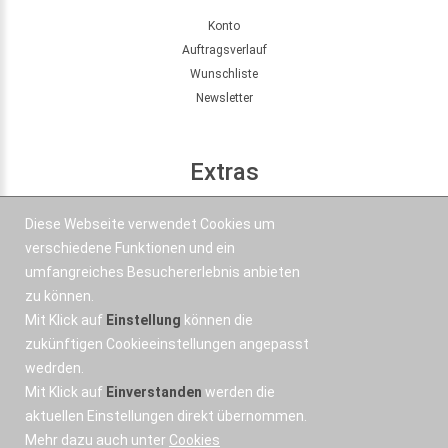
Konto
Auftragsverlauf
Wunschliste
Newsletter
Extras
Seitenübersicht
Diese Webseite verwendet Cookies um
Partner
verschiedene Funktionen und ein
Angebote
umfangreiches Besuchererlebnis anbieten
zu können.
Mit Klick auf
Einstellung
können die
Kontakt
zukünftigen Cookieeinstellungen angepasst
wedrden.
+43 664 577 1 888
Mit Klick auf
Einverstanden
werden die
Email
aktuellen Einstellungen direkt übernommen.
Mehr dazu auch unter
Cookies