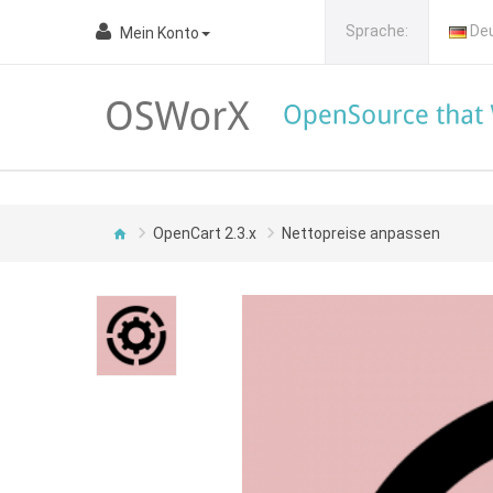
Sprache:
De
Mein Konto
OpenCart 2.3.x
Nettopreise anpassen