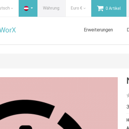
utsch
Währung:
Euro
€
0 Artikel
Erweiterungen
D
3
H
A