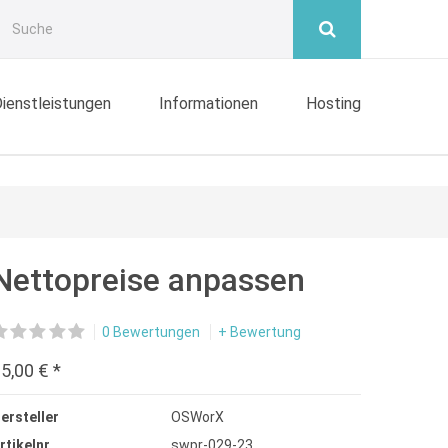
ienstleistungen
Informationen
Hosting
Nettopreise anpassen
0 Bewertungen
+ Bewertung
5,00 € *
ersteller
OSWorX
rtikelnr.
swpr-029-23