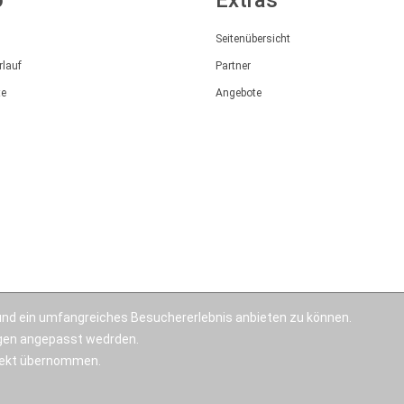
Seitenübersicht
rlauf
Partner
te
Angebote
nd ein umfangreiches Besuchererlebnis anbieten zu können.
ngen angepasst wedrden.
irekt übernommen.