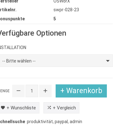
ersteller
OSWorX
rtikelnr.
swpr-028-23
onuspunkte
5
Verfügbare Optionen
NSTALLATION
-- Bitte wählen --
+ Warenkorb
ENGE
+ Wunschliste
+ Vergleich
chnellsuche
produktivität
,
paypal
,
admin