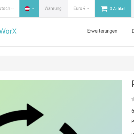
utsch
Währung:
Euro
€
0 Artikel
Erweiterungen
D
6
P