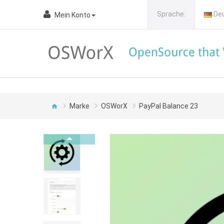
Sprache:
De
Mein Konto
Marke
OSWorX
PayPal Balance 23