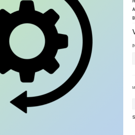
H
A
B
I
M
S