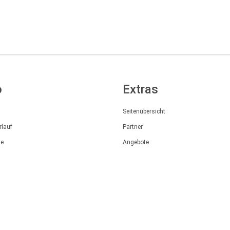
o
Extras
Seitenübersicht
rlauf
Partner
te
Angebote