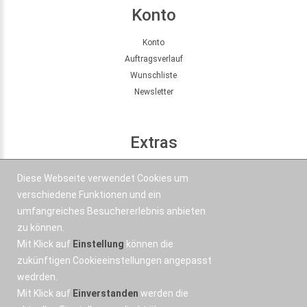
Konto
Konto
Auftragsverlauf
Wunschliste
Newsletter
Extras
Seitenübersicht
Diese Webseite verwendet Cookies um
Partner
verschiedene Funktionen und ein
Angebote
umfangreiches Besuchererlebnis anbieten
zu können.
Mit Klick auf
Einstellung
können die
Kontakt
zukünftigen Cookieeinstellungen angepasst
wedrden.
+43 664 577 1 888
Mit Klick auf
Einverstanden
werden die
Email