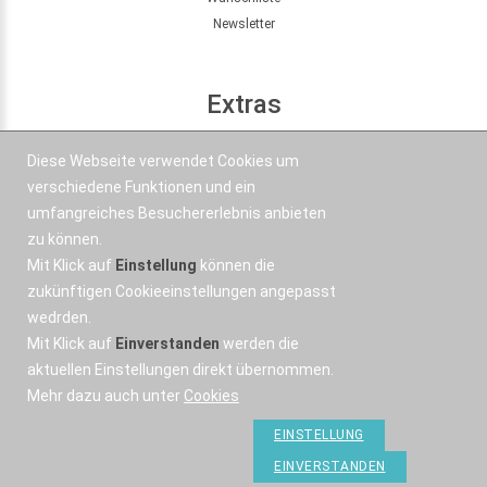
Newsletter
Extras
Seitenübersicht
Diese Webseite verwendet Cookies um
Partner
verschiedene Funktionen und ein
Angebote
umfangreiches Besuchererlebnis anbieten
zu können.
Mit Klick auf
Einstellung
können die
Kontakt
zukünftigen Cookieeinstellungen angepasst
wedrden.
+43 664 577 1 888
Mit Klick auf
Einverstanden
werden die
Email
aktuellen Einstellungen direkt übernommen.
Mehr dazu auch unter
Cookies
EINSTELLUNG
EINVERSTANDEN
OSWorX © 2026