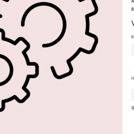
A
B
I
M
S