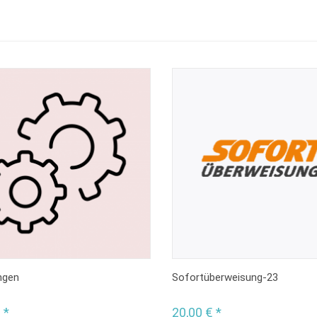
ngen
Sofortüberweisung-23
 *
20,00 € *