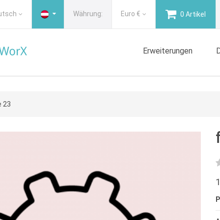
utsch
Währung:
Euro
€
0 Artikel
Erweiterungen
D
e 23
1
P