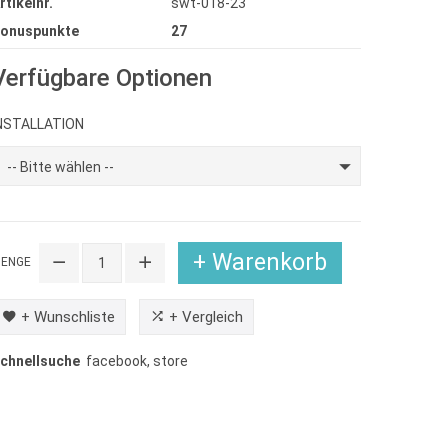
rtikelnr.
swt-018-23
onuspunkte
27
Verfügbare Optionen
NSTALLATION
-- Bitte wählen --
+ Warenkorb
ENGE
+ Wunschliste
+ Vergleich
chnellsuche
facebook
,
store