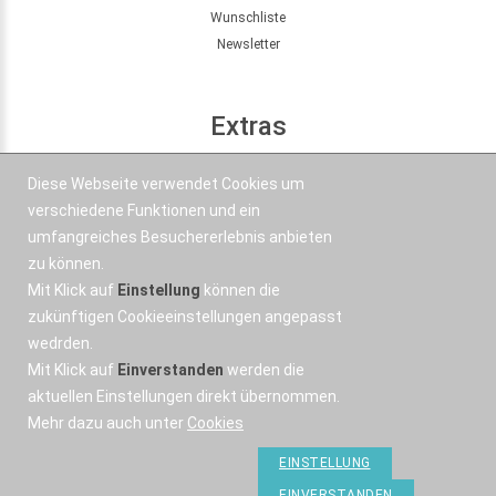
Wunschliste
Newsletter
Extras
Seitenübersicht
Diese Webseite verwendet Cookies um
Partner
verschiedene Funktionen und ein
Angebote
umfangreiches Besuchererlebnis anbieten
zu können.
Mit Klick auf
Einstellung
können die
Kontakt
zukünftigen Cookieeinstellungen angepasst
wedrden.
+43 664 577 1 888
Mit Klick auf
Einverstanden
werden die
Email
aktuellen Einstellungen direkt übernommen.
Mehr dazu auch unter
Cookies
EINSTELLUNG
EINVERSTANDEN