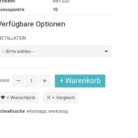
rtikelnr.
swt-020
onuspunkte
10
Verfügbare Optionen
NSTALLATION
-- Bitte wählen --
+ Warenkorb
ENGE
+ Wunschliste
+ Vergleich
chnellsuche
whatsapp
,
werkzeug