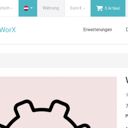
utsch
Währung:
Euro
€
0 Artikel
Erweiterungen
D
7
P