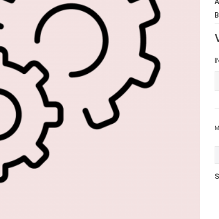
A
B
I
M
S