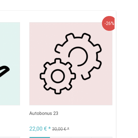
Angebot
-26%
Autobonus 23
PayPal 
22,00 € *
55,00 
30,00 € *