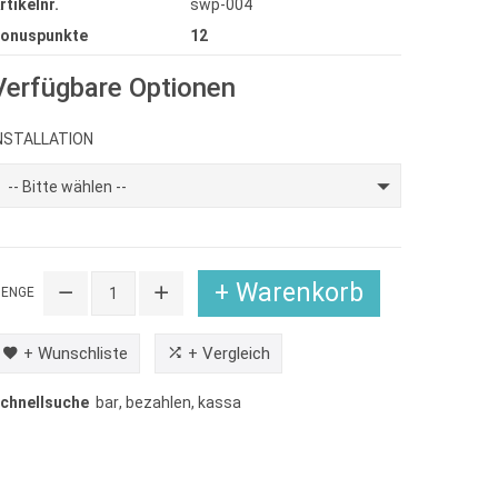
rtikelnr.
swp-004
onuspunkte
12
Verfügbare Optionen
NSTALLATION
-- Bitte wählen --
+ Warenkorb
ENGE
+ Wunschliste
+ Vergleich
chnellsuche
bar
,
bezahlen
,
kassa