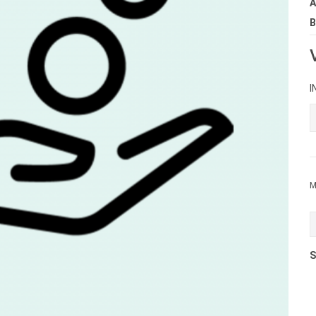
A
B
I
M
S