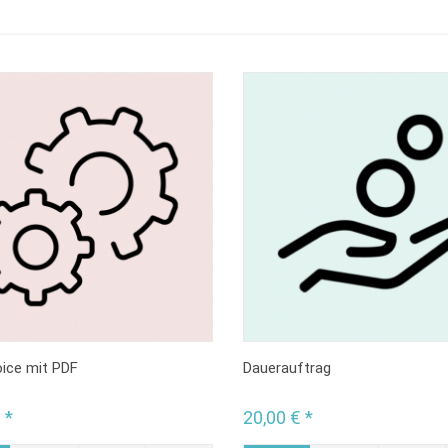
ice mit PDF
Dauerauftrag
 *
20,00 € *