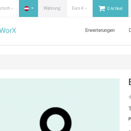
utsch
Währung:
Euro
€
0 Artikel
Erweiterungen
D
1
P