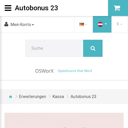
Autobonus 23
€
Mein Konto
Erweiterungen
Kassa
Autobonus 23