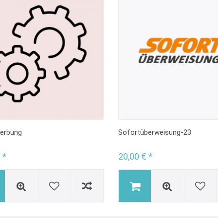
erbung
Sofortüberweisung-23
 *
20,00 € *