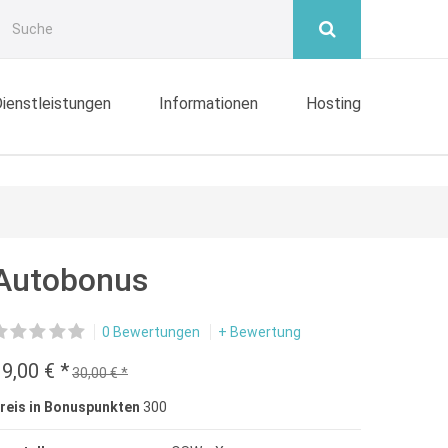
ienstleistungen
Informationen
Hosting
Autobonus
0 Bewertungen
+ Bewertung
9,00 € *
30,00 € *
reis in Bonuspunkten
300