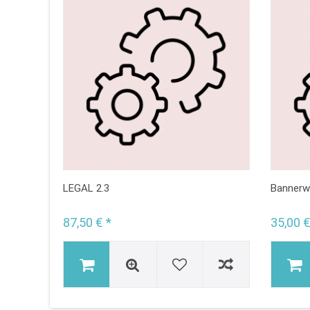
LEGAL 2.3
Bannerw
87,50 € *
35,00 €