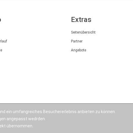
o
Extras
Seitenübersicht
rlauf
Partner
te
Angebote
nd ein umfangreiches Besuchererlebnis anbieten zu können.
ngen angepasst wedrden.
irekt übernommen.